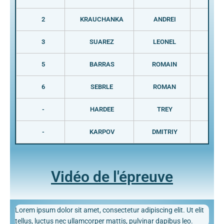
2
KRAUCHANKA
ANDREI
BLR
3
SUAREZ
LEONEL
CUB
5
BARRAS
ROMAIN
FRA
6
SEBRLE
ROMAN
RTC
-
HARDEE
TREY
USA
-
KARPOV
DMITRIY
KAZ
Vidéo de l'épreuve
Lorem ipsum dolor sit amet, consectetur adipiscing elit. Ut elit
tellus, luctus nec ullamcorper mattis, pulvinar dapibus leo.