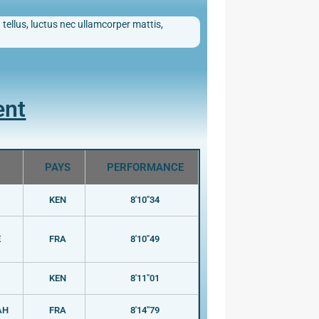
 tellus, luctus nec ullamcorper mattis,
ent
PAYS
PERFORMANCE
KEN
8'10"34
E
FRA
8'10"49
KEN
8'11"01
AH
FRA
8'14"79