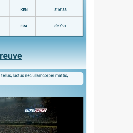
KEN
8'16"38
FRA
8'27"91
preuve
 tellus, luctus nec ullamcorper mattis,