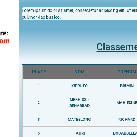
Lorem ipsum dolor sit amet, consectetur adipiscing elit. Ut elit
pulvinar dapibus leo.
Classem
PLACE
NOM
PRÉNOM
1
KIPRUTO
BRIMIN
MEKHISSI-
2
MAHIEDIN
BENABBAD
3
MATEELONG
RICHARD
5
TAHRI
BOUABDELL