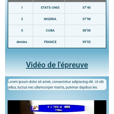
1
ETATS-UNIS
37"40
2
NIGERIA
37"98
3
CUBA
38"00
demies
FRANCE
39"02
Vidéo de l'épreuve
Lorem ipsum dolor sit amet, consectetur adipiscing elit. Ut elit
tellus, luctus nec ullamcorper mattis, pulvinar dapibus leo.