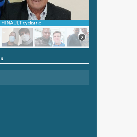
d HINAULT cyclisme
OK