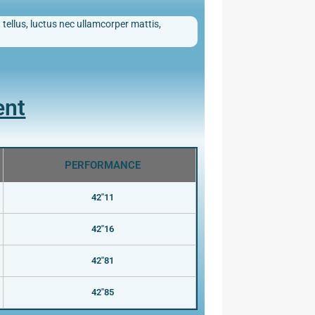
 tellus, luctus nec ullamcorper mattis,
ent
PERFORMANCE
42"11
42"16
42"81
42"85