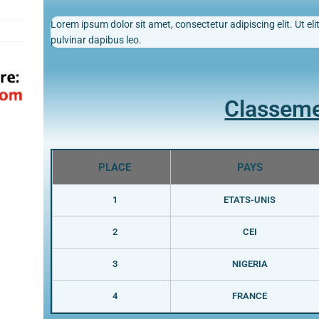
Lorem ipsum dolor sit amet, consectetur adipiscing elit. Ut elit
pulvinar dapibus leo.
Classem
PLACE
PAYS
1
ETATS-UNIS
2
CEI
3
NIGERIA
4
FRANCE