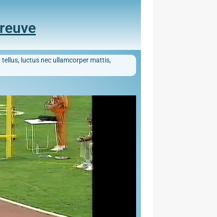
preuve
 tellus, luctus nec ullamcorper mattis,