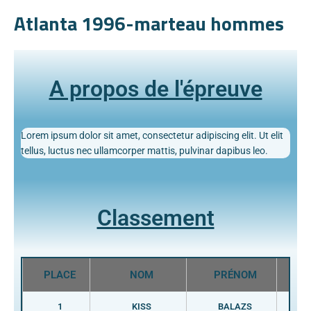
Atlanta 1996-marteau hommes
A propos de l'épreuve
Lorem ipsum dolor sit amet, consectetur adipiscing elit. Ut elit
tellus, luctus nec ullamcorper mattis, pulvinar dapibus leo.
Classement
PLACE
NOM
PRÉNOM
PA
1
KISS
BALAZS
H