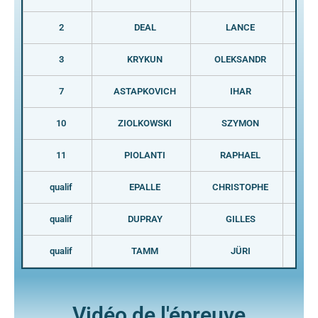
2
DEAL
LANCE
U
3
KRYKUN
OLEKSANDR
U
7
ASTAPKOVICH
IHAR
B
10
ZIOLKOWSKI
SZYMON
P
11
PIOLANTI
RAPHAEL
F
qualif
EPALLE
CHRISTOPHE
F
qualif
DUPRAY
GILLES
F
qualif
TAMM
JÜRI
E
Vidéo de l'épreuve