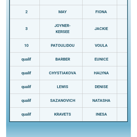
2
MAY
FIONA
ITA
JOYNER-
3
JACKIE
USA
KERSEE
10
PATOULIDOU
VOULA
GRE
qualif
BARBER
EUNICE
SLE
qualif
CHYSTIAKOVA
HALYNA
SVK
qualif
LEWIS
DENISE
GBR
qualif
SAZANOVICH
NATASHA
BLR
qualif
KRAVETS
INESA
UKR