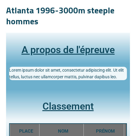
Atlanta 1996-3000m steeple
hommes
A propos de l'épreuve
Lorem ipsum dolor sit amet, consectetur adipiscing elit. Ut elit
tellus, luctus nec ullamcorper mattis, pulvinar dapibus leo.
Classement
PLACE
NOM
PRÉNOM
P