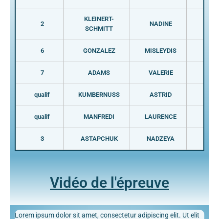
KLEINERT-
2
NADINE
GER
SCHMITT
6
GONZALEZ
MISLEYDIS
CUB
7
ADAMS
VALERIE
NZL
qualif
KUMBERNUSS
ASTRID
GER
qualif
MANFREDI
LAURENCE
FRA
3
ASTAPCHUK
NADZEYA
BLR
Vidéo de l'épreuve
Lorem ipsum dolor sit amet, consectetur adipiscing elit. Ut elit