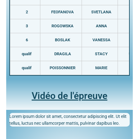
2
FEOFANOVA
SVETLANA
RUS
3
ROGOWSKA
ANNA
POL
6
BOSLAK
VANESSA
FRA
qualif
DRAGILA
STACY
USA
qualif
POISSONNIER
MARIE
FRA
Vidéo de l'épreuve
Lorem ipsum dolor sit amet, consectetur adipiscing elit. Ut elit
tellus, luctus nec ullamcorper mattis, pulvinar dapibus leo.