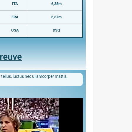
ITA
6,38m
FRA
6,37m
USA
DSQ
preuve
 tellus, luctus nec ullamcorper mattis,