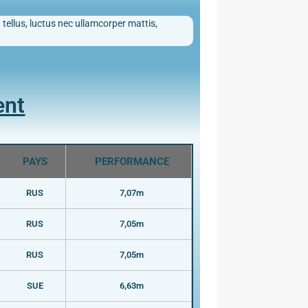
 tellus, luctus nec ullamcorper mattis,
ent
PAYS
PERFORMANCE
RUS
7,07m
RUS
7,05m
RUS
7,05m
SUE
6,63m