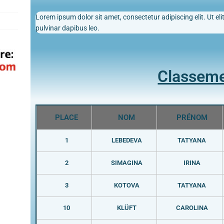
Lorem ipsum dolor sit amet, consectetur adipiscing elit. Ut elit
pulvinar dapibus leo.
Classem
PLACE
NOM
PRÉNOM
1
LEBEDEVA
TATYANA
2
SIMAGINA
IRINA
3
KOTOVA
TATYANA
10
KLÜFT
CAROLINA