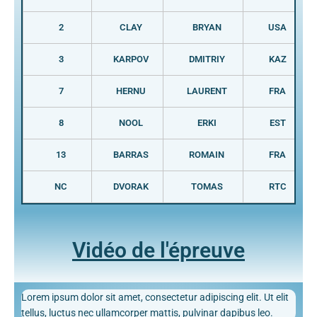
2
CLAY
BRYAN
USA
3
KARPOV
DMITRIY
KAZ
7
HERNU
LAURENT
FRA
8
NOOL
ERKI
EST
13
BARRAS
ROMAIN
FRA
NC
DVORAK
TOMAS
RTC
Vidéo de l'épreuve
Lorem ipsum dolor sit amet, consectetur adipiscing elit. Ut elit
tellus, luctus nec ullamcorper mattis, pulvinar dapibus leo.