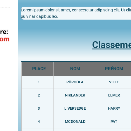
Lorem ipsum dolor sit amet, consectetur adipiscing elit. Ut elit
pulvinar dapibus leo.
Classem
PLACE
NOM
PRÉNOM
1
PÖRHÖLA
VILLE
2
NIKLANDER
ELMER
3
LIVERSEDGE
HARRY
4
MCDONALD
PAT