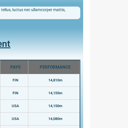
 tellus, luctus nec ullamcorper mattis,
ent
PAYS
PERFORMANCE
FIN
14,810m
FIN
14,155m
USA
14,150m
USA
14,080m