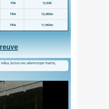
FIN
12,945
FRA
12,485m
FRA
11,965m
preuve
 tellus, luctus nec ullamcorper mattis,