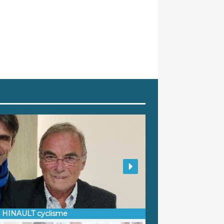
d HINAULT cyclisme