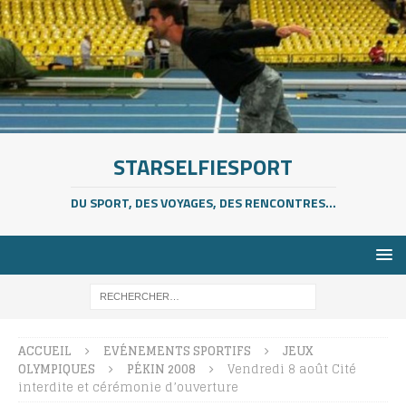
STARSELFIESPORT
DU SPORT, DES VOYAGES, DES RENCONTRES...
ACCUEIL
EVÉNEMENTS SPORTIFS
JEUX
OLYMPIQUES
PÉKIN 2008
Vendredi 8 août Cité
interdite et cérémonie d’ouverture