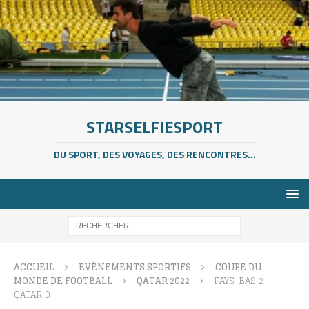
STARSELFIESPORT
DU SPORT, DES VOYAGES, DES RENCONTRES...
ACCUEIL
EVÉNEMENTS SPORTIFS
COUPE DU
MONDE DE FOOTBALL
QATAR 2022
PAYS-BAS 2 –
QATAR 0