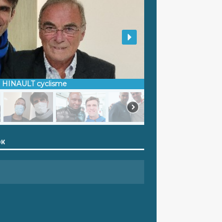
d HINAULT cyclisme
OK