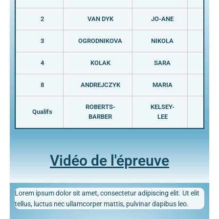
2
VAN DYK
JO-ANE
RSA
3
OGRODNIKOVA
NIKOLA
RTC
4
KOLAK
SARA
CRO
8
ANDREJCZYK
MARIA
POL
ROBERTS-
KELSEY-
Qualifs
AUS
BARBER
LEE
Vidéo de l'épreuve
Lorem ipsum dolor sit amet, consectetur adipiscing elit. Ut elit
tellus, luctus nec ullamcorper mattis, pulvinar dapibus leo.