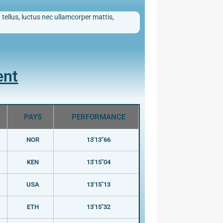
 tellus, luctus nec ullamcorper mattis,
ent
PAYS
PERFORMANCE
NOR
13'13"66
KEN
13'15"04
USA
13'15"13
ETH
13'15"32