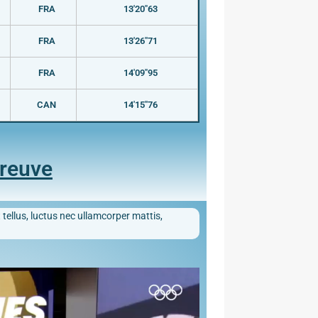
FRA
13'20"63
FRA
13'26"71
FRA
14'09"95
CAN
14'15"76
preuve
 tellus, luctus nec ullamcorper mattis,