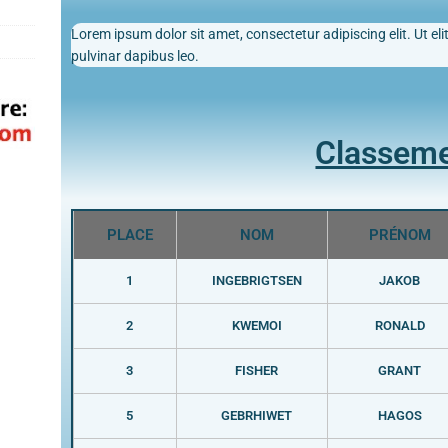
Lorem ipsum dolor sit amet, consectetur adipiscing elit. Ut elit
pulvinar dapibus leo.
Classem
PLACE
NOM
PRÉNOM
1
INGEBRIGTSEN
JAKOB
2
KWEMOI
RONALD
3
FISHER
GRANT
5
GEBRHIWET
HAGOS