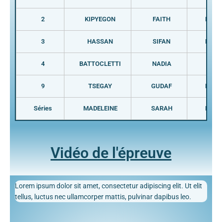
2
KIPYEGON
FAITH
KEN
3
HASSAN
SIFAN
NED
4
BATTOCLETTI
NADIA
ITA
9
TSEGAY
GUDAF
ETH
Séries
MADELEINE
SARAH
FRA
Vidéo de l'épreuve
Lorem ipsum dolor sit amet, consectetur adipiscing elit. Ut elit
tellus, luctus nec ullamcorper mattis, pulvinar dapibus leo.