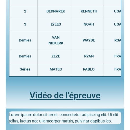
2
BEDNAREK
KENNETH
USA
3
LYLES
NOAH
USA
VAN
Demies
WAYDE
RSA
NIEKERK
Demies
ZEZE
RYAN
FRA
Séries
MATEO
PABLO
FRA
Vidéo de l'épreuve
Lorem ipsum dolor sit amet, consectetur adipiscing elit. Ut elit
tellus, luctus nec ullamcorper mattis, pulvinar dapibus leo.